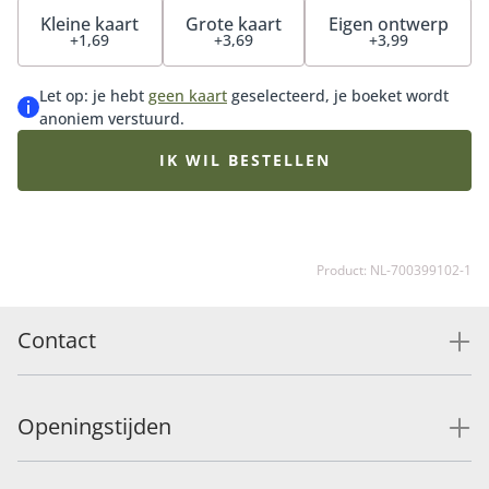
Kleine kaart
Grote kaart
Eigen ontwerp
+1,69
+3,69
+3,99
Let op: je hebt
geen kaart
geselecteerd, je boeket wordt
anoniem verstuurd.
IK WIL BESTELLEN
Product: NL-700399102-1
Contact
Openingstijden