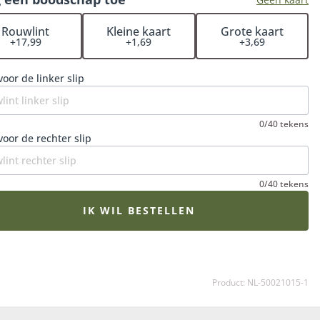
et rouwboeket op het juiste moment wordt bezorgd en
e bloemen op hun mooist zijn. Een extra fijne gedachte in
Rouwlint
Kleine kaart
Grote kaart
+17,99
+1,69
+3,69
erdrietige periode.
voor de linker slip
0/40 tekens
voor de rechter slip
0/40 tekens
IK WIL BESTELLEN
Product: NL-50021015-1