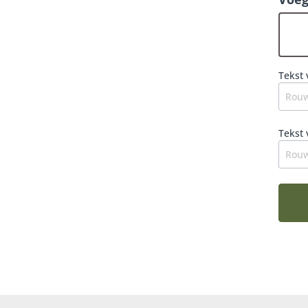
dat h
dat d
een v
Tekst 
Tekst 