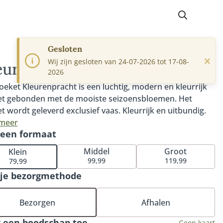
Gesloten
×
Wij zijn gesloten van 24-07-2026 tot 17-08-
eurenpracht
2026
oeket Kleurenpracht is een luchtig, modern en kleurrijk
t gebonden met de mooiste seizoensbloemen. Het
t wordt geleverd exclusief vaas. Kleurrijk en uitbundig.
oemen die in dit boeket naar voren komen zijn opvallend
 meer
 een formaat
iek. Bijzondere vormen en krachtige kleuren maken dit
stuk tot een eigenzinnig exemplaar. Fijn om te weten:
Middel
Groot
Klein
e bestelling met rouwwerk wordt persoonlijk en
99,99
119,99
79,99
atig gecontroleerd. Hiermee garanderen wij dat het
 je bezorgmethode
tuk volledig naar wens wordt samengesteld. De
loemen worden op een locatie naar keuze (bij een kerk,
Bezorgen
Afhalen
entrum of crematorium). Je hoeft het rouwstuk niet zelf
 halen bij de bloemist. De Fleurop bloemist zorgt ervoor
 een boodschap toe
Geen kaart